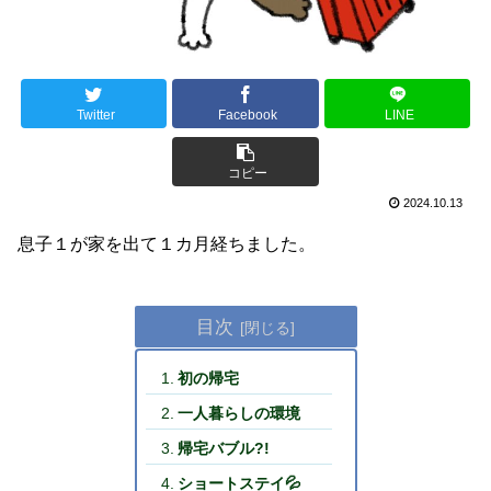
Twitter
Facebook
LINE
コピー
2024.10.13
息子１が家を出て１カ月経ちました。
目次
初の帰宅
一人暮らしの環境
帰宅バブル?!
ショートステイ💦