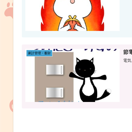
節
家計管理・蓄財
電気