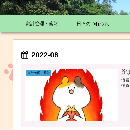
家計管理・蓄財
日々のつれづれ
2022-08
貯
家計管理・蓄財
浪費
投資