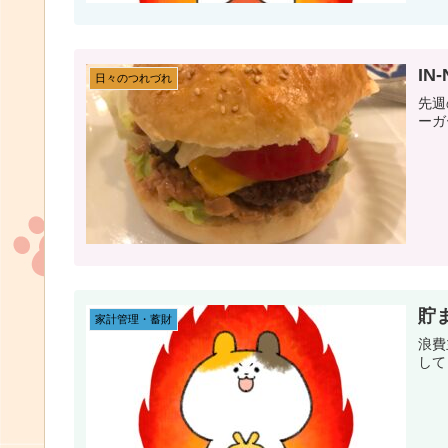
IN-
日々のつれづれ
先週
ーガ
貯
家計管理・蓄財
浪費
して