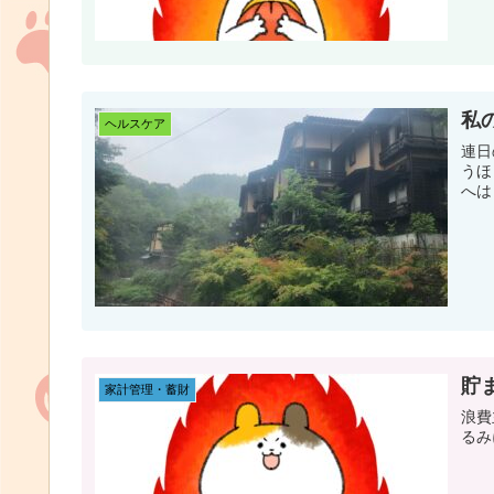
私
ヘルスケア
連日
うほ
へは
貯
家計管理・蓄財
浪費
るみ