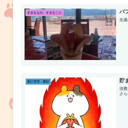
パ
すきなもの、すきなこと
先週
貯
家計管理・蓄財
浪費
さら