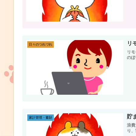
リ
日々のつれづれ
リモ
のぼ
貯
家計管理・蓄財
浪費
り、