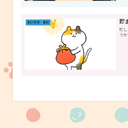
貯
家計管理・蓄財
忙し
うか