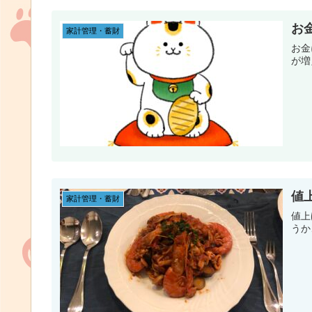
お
家計管理・蓄財
お金
が増
値
家計管理・蓄財
値上
うか