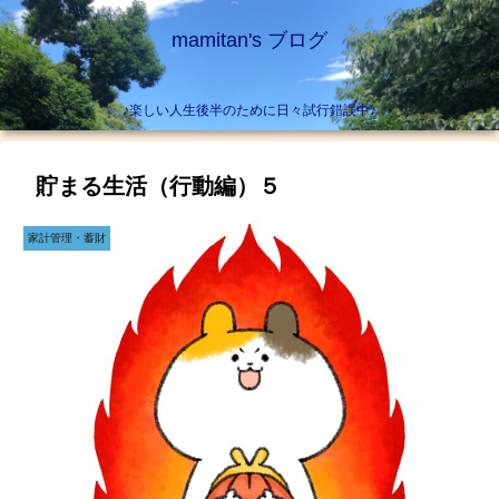
mamitan's ブログ
♪楽しい人生後半のために日々試行錯誤中♪
貯まる生活（行動編）５
家計管理・蓄財