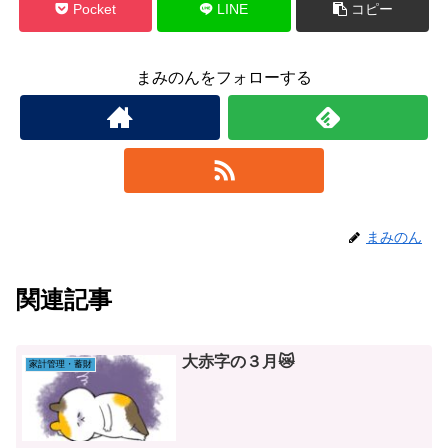
Pocket
LINE
コピー
まみのんをフォローする
まみのん
関連記事
大赤字の３月😿
家計管理・蓄財