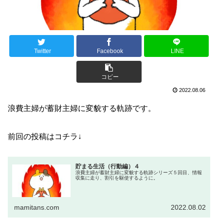
Twitter
Facebook
LINE
コピー
2022.08.06
浪費主婦が蓄財主婦に変貌する軌跡です。
前回の投稿はコチラ↓
貯まる生活（行動編）４
浪費主婦が蓄財主婦に変貌する軌跡シリーズ５回目、情報
収集に走り、割引を駆使するように。
mamitans.com
2022.08.02