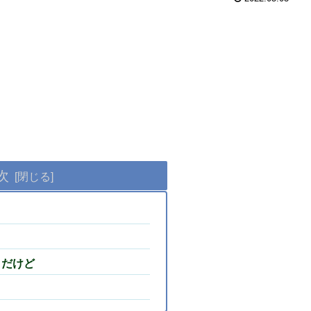
次
日だけど
？