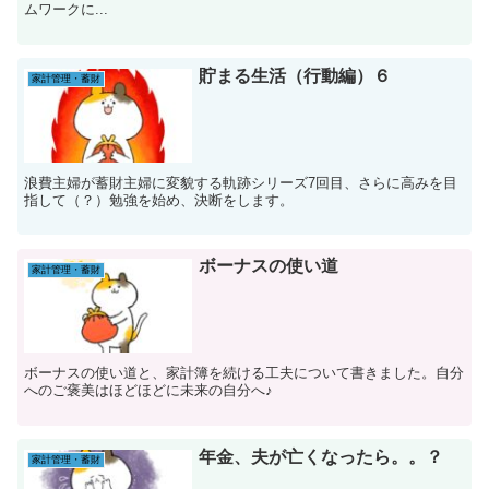
ムワークに...
貯まる生活（行動編）６
家計管理・蓄財
浪費主婦が蓄財主婦に変貌する軌跡シリーズ7回目、さらに高みを目
指して（？）勉強を始め、決断をします。
ボーナスの使い道
家計管理・蓄財
ボーナスの使い道と、家計簿を続ける工夫について書きました。自分
へのご褒美はほどほどに未来の自分へ♪
年金、夫が亡くなったら。。？
家計管理・蓄財