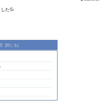
した💦
次
い