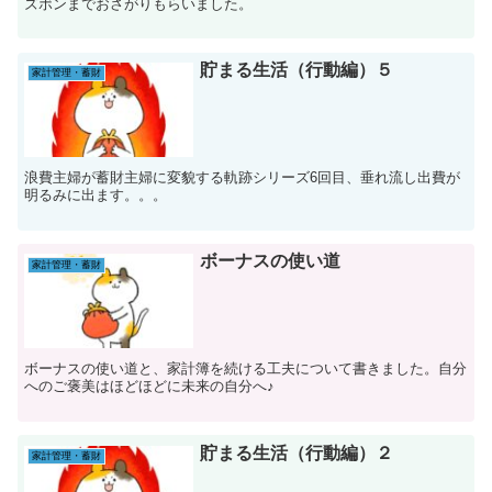
ズボンまでおさがりもらいました。
貯まる生活（行動編）５
家計管理・蓄財
浪費主婦が蓄財主婦に変貌する軌跡シリーズ6回目、垂れ流し出費が
明るみに出ます。。。
ボーナスの使い道
家計管理・蓄財
ボーナスの使い道と、家計簿を続ける工夫について書きました。自分
へのご褒美はほどほどに未来の自分へ♪
貯まる生活（行動編）２
家計管理・蓄財