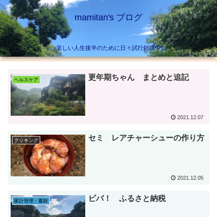
mamitan's ブログ
♪楽しい人生後半のために日々試行錯誤中♪
更年期ちゃん まとめと追記
ヘルスケア
2021.12.07
セミ レアチャーシューの作り方
クッキング
2021.12.05
ビバ！ ふるさと納税
家計管理・蓄財