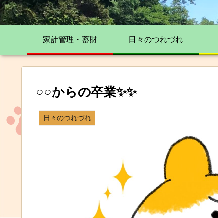
家計管理・蓄財
日々のつれづれ
○○からの卒業✨✨
日々のつれづれ