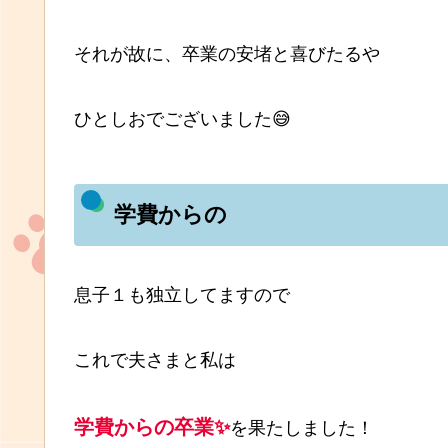
それが故に、卒業の安堵と喜びたるや
ひとしおでございました😅
学費からの
息子１も独立してますので
これで夫さまと私は
学費からの卒業✨
を果たしました！