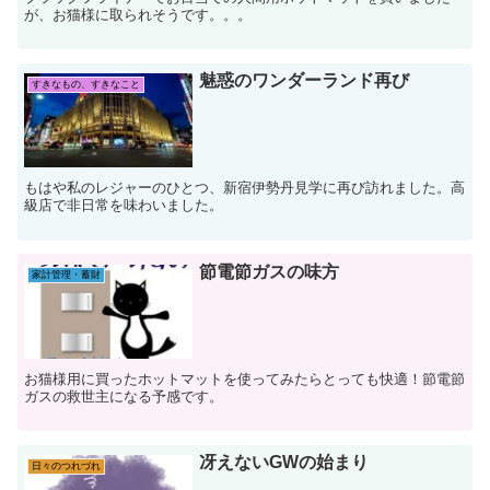
が、お猫様に取られそうです。。。
魅惑のワンダーランド再び
すきなもの、すきなこと
もはや私のレジャーのひとつ、新宿伊勢丹見学に再び訪れました。高
級店で非日常を味わいました。
節電節ガスの味方
家計管理・蓄財
お猫様用に買ったホットマットを使ってみたらとっても快適！節電節
ガスの救世主になる予感です。
冴えないGWの始まり
日々のつれづれ