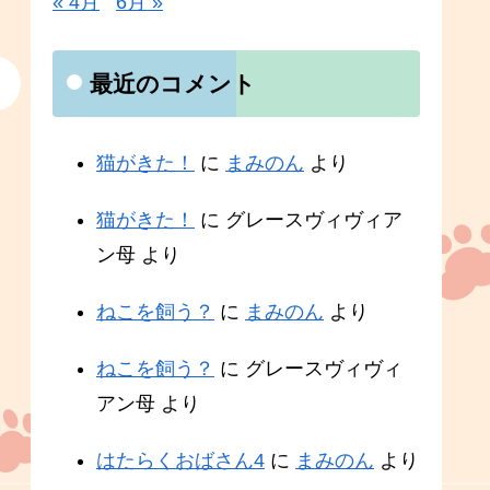
« 4月
6月 »
最近のコメント
猫がきた！
に
まみのん
より
猫がきた！
に
グレースヴィヴィア
ン母
より
ねこを飼う？
に
まみのん
より
ねこを飼う？
に
グレースヴィヴィ
アン母
より
はたらくおばさん4
に
まみのん
より